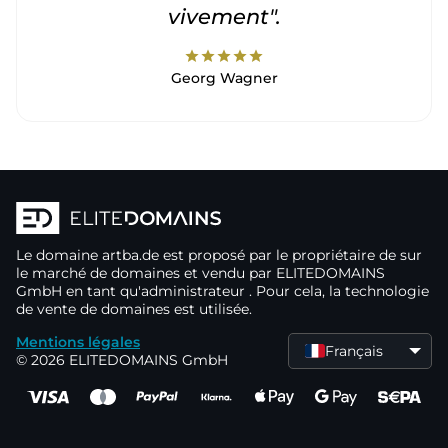
vivement".
star
star
star
star
star
Georg Wagner
Le domaine
artba.de
est proposé par le propriétaire de
sur
le marché de domaines
et vendu par ELITEDOMAINS
GmbH en tant qu'administrateur
. Pour cela, la technologie
de vente de domaines
est utilisée.
Mentions légales
Français
© 2026 ELITEDOMAINS GmbH