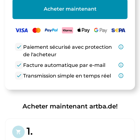
Acheter maintenant
check
Paiement sécurisé avec protection
info_outline
de l'acheteur
check
Facture automatique par e-mail
info_outline
check
Transmission simple en temps réel
info_outline
Acheter maintenant artba.de!
1.
shopping_cart